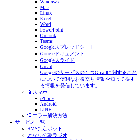
Windows
Mac
Linux
Excel
Word
PowerPoint
Outlook
Teams
Googleスプレッドシート
Googleドキュメント
Googleスライド
Gmail
Googleのサービスの１つGmailに関すること
について便利なお役立ち情報や知って得す
る情報を発信しています。
📱スマホ
iPhone
Android
LINE
💡エラー解決方法
サービス一覧
SMS判定ボット
となりの朝ラジオ