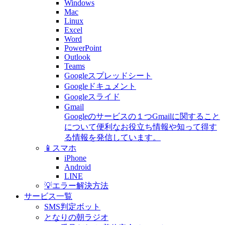
Windows
Mac
Linux
Excel
Word
PowerPoint
Outlook
Teams
Googleスプレッドシート
Googleドキュメント
Googleスライド
Gmail
Googleのサービスの１つGmailに関すること
について便利なお役立ち情報や知って得す
る情報を発信しています。
📱スマホ
iPhone
Android
LINE
💡エラー解決方法
サービス一覧
SMS判定ボット
となりの朝ラジオ