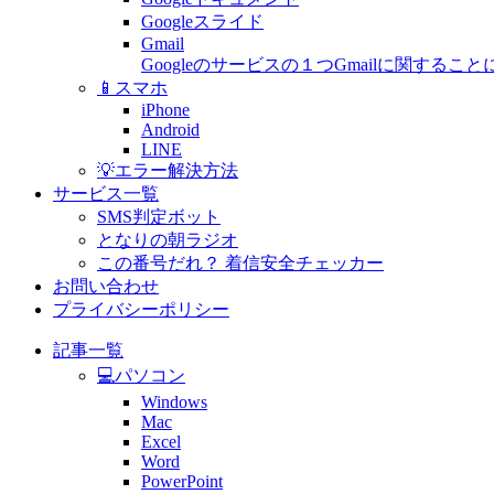
Googleスライド
Gmail
Googleのサービスの１つGmailに関す
📱スマホ
iPhone
Android
LINE
💡エラー解決方法
サービス一覧
SMS判定ボット
となりの朝ラジオ
この番号だれ？ 着信安全チェッカー
お問い合わせ
プライバシーポリシー
記事一覧
💻パソコン
Windows
Mac
Excel
Word
PowerPoint