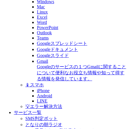
Windows
Mac
Linux
Excel
Word
PowerPoint
Outlook
Teams
Googleスプレッドシート
Googleドキュメント
Googleスライド
Gmail
Googleのサービスの１つGmailに関すること
について便利なお役立ち情報や知って得す
る情報を発信しています。
📱スマホ
iPhone
Android
LINE
💡エラー解決方法
サービス一覧
SMS判定ボット
となりの朝ラジオ