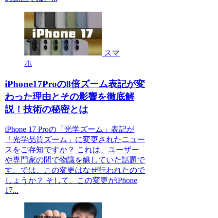
スマ
ホ
iPhone17Proの8倍ズーム表記が変
わった理由とその影響を徹底解
説！技術の秘密とは
iPhone 17 Proの「光学ズーム」表記が
「光学品質ズーム」に変更されたニュー
スをご存知ですか？ これは、ユーザー
や専門家の間で物議を醸していた話題で
す。では、この変更はなぜ行われたので
しょうか？ そして、この変更がiPhone
17...