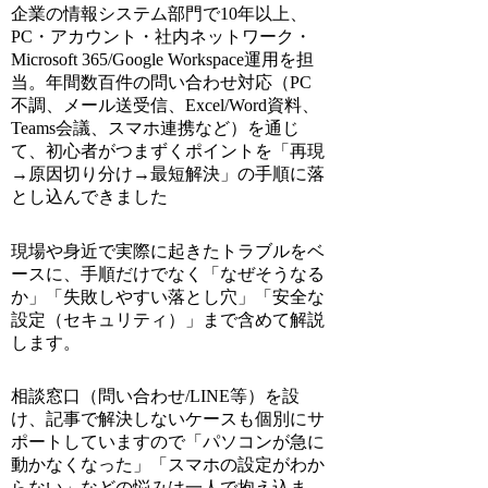
企業の情報システム部門で10年以上、
PC・アカウント・社内ネットワーク・
Microsoft 365/Google Workspace運用を担
当。年間数百件の問い合わせ対応（PC
不調、メール送受信、Excel/Word資料、
Teams会議、スマホ連携など）を通じ
て、初心者がつまずくポイントを「再現
→原因切り分け→最短解決」の手順に落
とし込んできました
現場や身近で実際に起きたトラブルをベ
ースに、手順だけでなく「なぜそうなる
か」「失敗しやすい落とし穴」「安全な
設定（セキュリティ）」まで含めて解説
します。
相談窓口（問い合わせ/LINE等）を設
け、記事で解決しないケースも個別にサ
ポートしていますので「パソコンが急に
動かなくなった」「スマホの設定がわか
らない」などの悩みは一人で抱え込ま