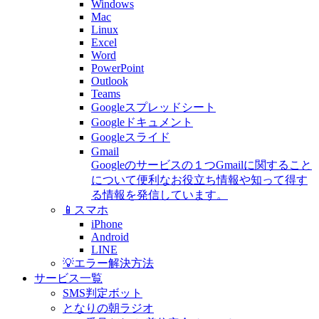
Windows
Mac
Linux
Excel
Word
PowerPoint
Outlook
Teams
Googleスプレッドシート
Googleドキュメント
Googleスライド
Gmail
Googleのサービスの１つGmailに関すること
について便利なお役立ち情報や知って得す
る情報を発信しています。
📱スマホ
iPhone
Android
LINE
💡エラー解決方法
サービス一覧
SMS判定ボット
となりの朝ラジオ