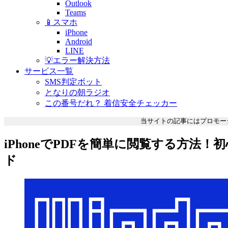
Outlook
Teams
📱スマホ
iPhone
Android
LINE
💡エラー解決方法
サービス一覧
SMS判定ボット
となりの朝ラジオ
この番号だれ？ 着信安全チェッカー
当サイトの記事にはプロモー
iPhoneでPDFを簡単に閲覧する方法
ド