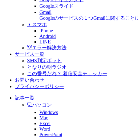
Googleスライド
Gmail
Googleのサービスの１つGmailに関す
📱スマホ
iPhone
Android
LINE
💡エラー解決方法
サービス一覧
SMS判定ボット
となりの朝ラジオ
この番号だれ？ 着信安全チェッカー
お問い合わせ
プライバシーポリシー
記事一覧
💻パソコン
Windows
Mac
Excel
Word
PowerPoint