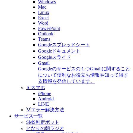
Windows
Mac
Linux
Excel
Word
PowerPoint
Outlook
Teams
Googleスプレッドシート
Googleドキュメント
Googleスライド
Gmail
Googleのサービスの１つGmailに関すること
について便利なお役立ち情報や知って得す
る情報を発信しています。
📱スマホ
iPhone
Android
LINE
💡エラー解決方法
サービス一覧
SMS判定ボット
となりの朝ラジオ