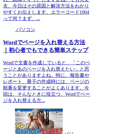
夫、今日はその原因と解決方法をわかり
やすくお伝えします。エラーコード1004
って何？まず、...
パソコン
Wordでページを入れ替える方法
｜初心者でもできる簡単ステップ
Wordで文書を作成していると、「このペ
ージとあのページを入れ替えたい」と思
うことがありますよね。特に、報告書や
レポート、冊子の作成時には、ページの
順番を変更することがよくあります。今
回は、そんなときに役立つ、Wordでペー
ジを入れ替える方...
パソ