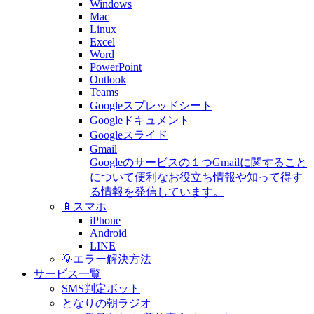
Windows
Mac
Linux
Excel
Word
PowerPoint
Outlook
Teams
Googleスプレッドシート
Googleドキュメント
Googleスライド
Gmail
Googleのサービスの１つGmailに関すること
について便利なお役立ち情報や知って得す
る情報を発信しています。
📱スマホ
iPhone
Android
LINE
💡エラー解決方法
サービス一覧
SMS判定ボット
となりの朝ラジオ