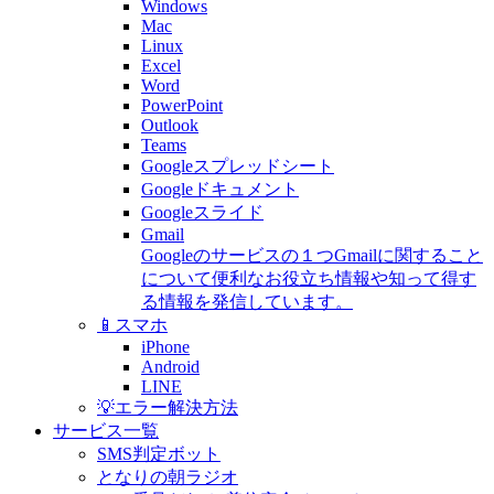
Windows
Mac
Linux
Excel
Word
PowerPoint
Outlook
Teams
Googleスプレッドシート
Googleドキュメント
Googleスライド
Gmail
Googleのサービスの１つGmailに関すること
について便利なお役立ち情報や知って得す
る情報を発信しています。
📱スマホ
iPhone
Android
LINE
💡エラー解決方法
サービス一覧
SMS判定ボット
となりの朝ラジオ