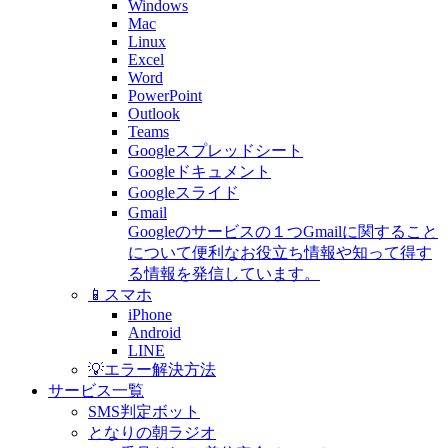
Windows
Mac
Linux
Excel
Word
PowerPoint
Outlook
Teams
Googleスプレッドシート
Googleドキュメント
Googleスライド
Gmail
Googleのサービスの１つGmailに関すること
について便利なお役立ち情報や知って得す
る情報を発信しています。
📱スマホ
iPhone
Android
LINE
💡エラー解決方法
サービス一覧
SMS判定ボット
となりの朝ラジオ