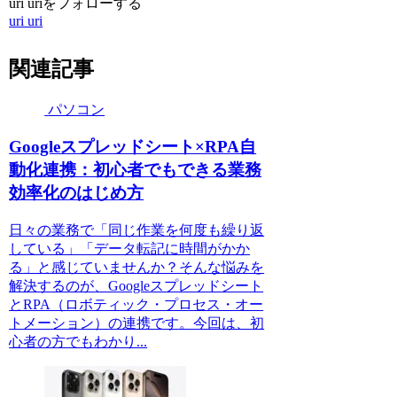
uri uriをフォローする
uri uri
関連記事
パソコン
Googleスプレッドシート×RPA自
動化連携：初心者でもできる業務
効率化のはじめ方
日々の業務で「同じ作業を何度も繰り返
している」「データ転記に時間がかか
る」と感じていませんか？そんな悩みを
解決するのが、Googleスプレッドシート
とRPA（ロボティック・プロセス・オー
トメーション）の連携です。今回は、初
心者の方でもわかり...