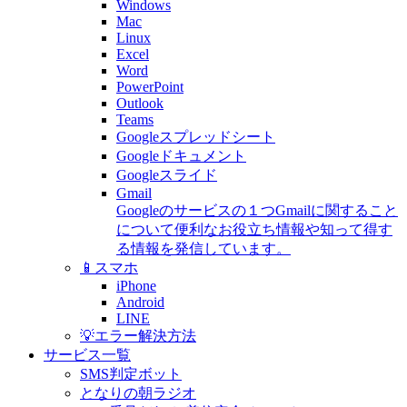
Windows
Mac
Linux
Excel
Word
PowerPoint
Outlook
Teams
Googleスプレッドシート
Googleドキュメント
Googleスライド
Gmail
Googleのサービスの１つGmailに関すること
について便利なお役立ち情報や知って得す
る情報を発信しています。
📱スマホ
iPhone
Android
LINE
💡エラー解決方法
サービス一覧
SMS判定ボット
となりの朝ラジオ