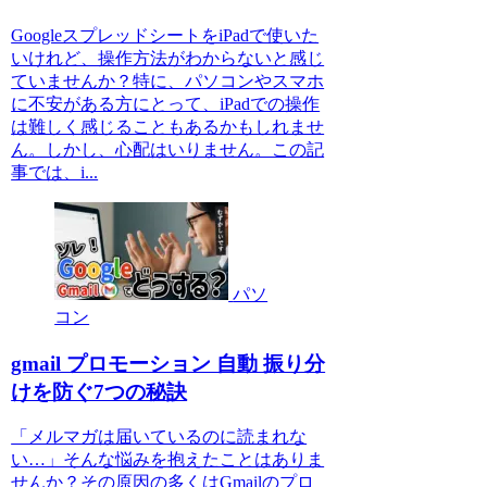
GoogleスプレッドシートをiPadで使いた
いけれど、操作方法がわからないと感じ
ていませんか？特に、パソコンやスマホ
に不安がある方にとって、iPadでの操作
は難しく感じることもあるかもしれませ
ん。しかし、心配はいりません。この記
事では、i...
パソ
コン
gmail プロモーション 自動 振り分
けを防ぐ7つの秘訣
「メルマガは届いているのに読まれな
い…」そんな悩みを抱えたことはありま
せんか？その原因の多くはGmailのプロ