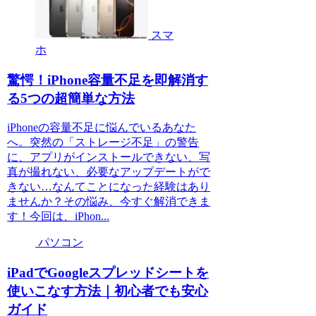
スマ
ホ
驚愕！iPhone容量不足を即解消す
る5つの超簡単な方法
iPhoneの容量不足に悩んでいるあなた
へ。突然の「ストレージ不足」の警告
に、アプリがインストールできない、写
真が撮れない、必要なアップデートがで
きない…なんてことになった経験はあり
ませんか？その悩み、今すぐ解消できま
す！今回は、iPhon...
パソコン
iPadでGoogleスプレッドシートを
使いこなす方法｜初心者でも安心
ガイド