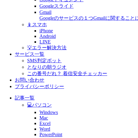
Googleスライド
Gmail
Googleのサービスの１つGmailに関す
📱スマホ
iPhone
Android
LINE
💡エラー解決方法
サービス一覧
SMS判定ボット
となりの朝ラジオ
この番号だれ？ 着信安全チェッカー
お問い合わせ
プライバシーポリシー
記事一覧
💻パソコン
Windows
Mac
Excel
Word
PowerPoint