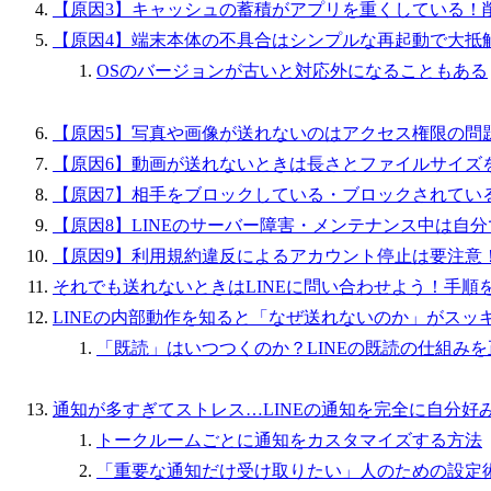
【原因3】キャッシュの蓄積がアプリを重くしている！
【原因4】端末本体の不具合はシンプルな再起動で大抵
OSのバージョンが古いと対応外になることもある
【原因5】写真や画像が送れないのはアクセス権限の問
【原因6】動画が送れないときは長さとファイルサイズ
【原因7】相手をブロックしている・ブロックされてい
【原因8】LINEのサーバー障害・メンテナンス中は自
【原因9】利用規約違反によるアカウント停止は要注意
それでも送れないときはLINEに問い合わせよう！手順
LINEの内部動作を知ると「なぜ送れないのか」がスッ
「既読」はいつつくのか？LINEの既読の仕組み
通知が多すぎてストレス…LINEの通知を完全に自分好
トークルームごとに通知をカスタマイズする方法
「重要な通知だけ受け取りたい」人のための設定