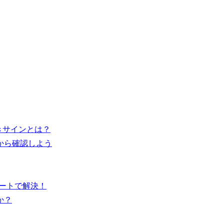
きサインとは？
から確認しよう
デートで解決！
か？