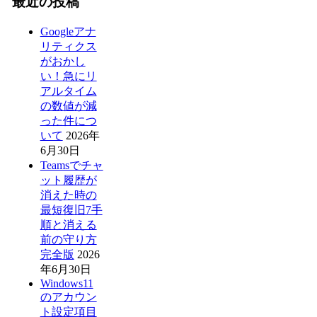
最近の投稿
Googleアナ
リティクス
がおかし
い！急にリ
アルタイム
の数値が減
った件につ
いて
2026年
6月30日
Teamsでチャ
ット履歴が
消えた時の
最短復旧7手
順と消える
前の守り方
完全版
2026
年6月30日
Windows11
のアカウン
ト設定項目