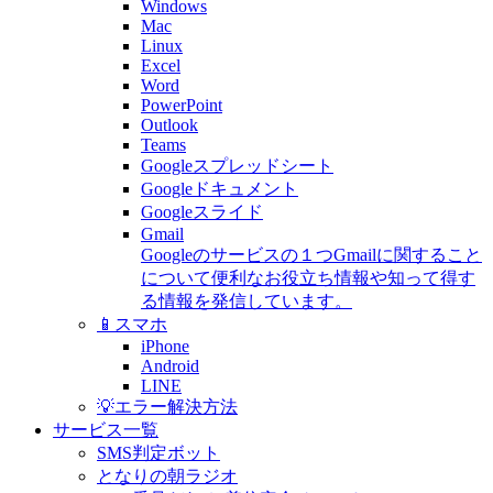
Windows
Mac
Linux
Excel
Word
PowerPoint
Outlook
Teams
Googleスプレッドシート
Googleドキュメント
Googleスライド
Gmail
Googleのサービスの１つGmailに関すること
について便利なお役立ち情報や知って得す
る情報を発信しています。
📱スマホ
iPhone
Android
LINE
💡エラー解決方法
サービス一覧
SMS判定ボット
となりの朝ラジオ