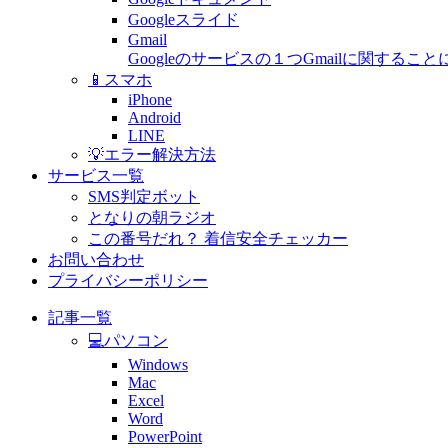
Googleスライド
Gmail
Googleのサービスの１つGmailに関す
📱スマホ
iPhone
Android
LINE
💡エラー解決方法
サービス一覧
SMS判定ボット
となりの朝ラジオ
この番号だれ？ 着信安全チェッカー
お問い合わせ
プライバシーポリシー
記事一覧
💻パソコン
Windows
Mac
Excel
Word
PowerPoint