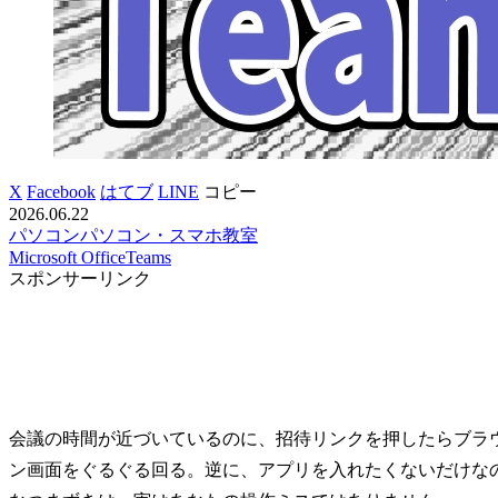
X
Facebook
はてブ
LINE
コピー
2026.06.22
パソコン
パソコン・スマホ教室
Microsoft Office
Teams
スポンサーリンク
会議の時間が近づいているのに、招待リンクを押したらブラ
ン画面をぐるぐる回る。逆に、アプリを入れたくないだけなの