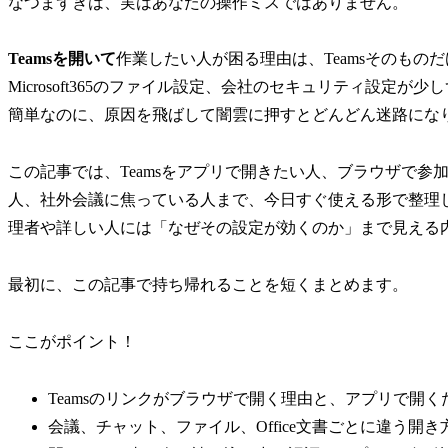
なつまずきは、実はあなたの操作ミスではありません。
Teamsを開いて
作業したい人が困る理由は、Teamsそのものだけ
Microsoft365のファイル設定、会社のセキュリティ設
簡単なのに、原因を飛ばして闇雲に押すとどんどん迷路にな
この記事では、Teamsをアプリで開きたい人、ブラウザで
人、社外会議に焦っている人まで、今日すぐ使える形で整理
理者や詳しい人には「なぜその設定が効くのか」まで見える
最初に、この記事で持ち帰れることを短くまとめます。
ここがポイント！
Teamsのリンクがブラウザで開く理由と、アプリで開
会議、チャット、ファイル、Office文書ごとに違う開