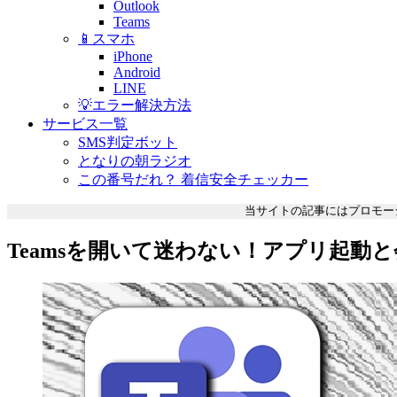
Outlook
Teams
📱スマホ
iPhone
Android
LINE
💡エラー解決方法
サービス一覧
SMS判定ボット
となりの朝ラジオ
この番号だれ？ 着信安全チェッカー
当サイトの記事にはプロモー
Teamsを開いて迷わない！アプリ起動